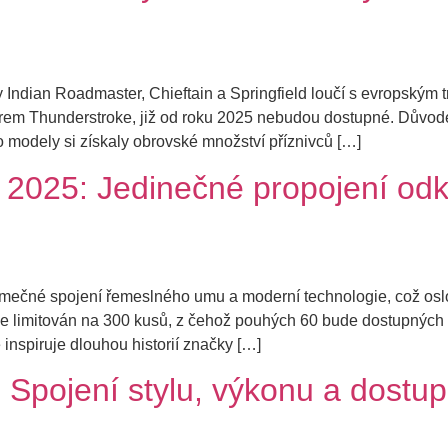
y Indian Roadmaster, Chieftain a Springfield loučí s evropským t
m Thunderstroke, již od roku 2025 nebudou dostupné. Důvod
 modely si získaly obrovské množství příznivců […]
 2025: Jedinečné propojení odk
jimečné spojení řemeslného umu a moderní technologie, což osl
l je limitován na 300 kusů, z čehož pouhých 60 bude dostupnýc
nspiruje dlouhou historií značky […]
 Spojení stylu, výkonu a dostup