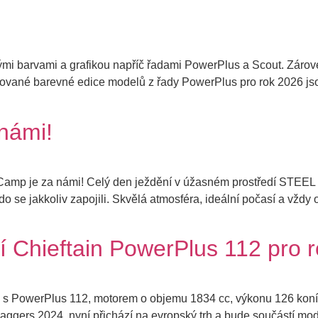
mi barvami a grafikou napříč řadami PowerPlus a Scout. Zárove
tované barevné edice modelů z řady PowerPlus pro rok 2026 jso
námi!
 Camp je za námi! Celý den ježdění v úžasném prostředí STEE
o se jakkoliv zapojili. Skvělá atmosféra, ideální počasí a vždy 
í Chieftain PowerPlus 112 pro 
u s PowerPlus 112, motorem o objemu 1834 cc, výkonu 126 kon
aggers 2024, nyní přichází na evropský trh a bude součástí mod