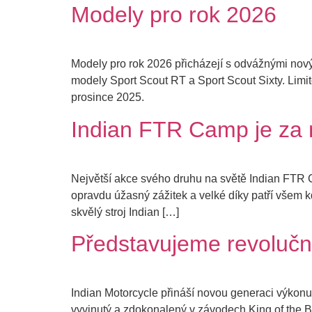
Modely pro rok 2026
Modely pro rok 2026 přicházejí s odvážnými nový
modely Sport Scout RT a Sport Scout Sixty. Limi
prosince 2025.
Indian FTR Camp je za 
Největší akce svého druhu na světě Indian FTR
opravdu úžasný zážitek a velké díky patří všem kd
skvělý stroj Indian […]
Představujeme revolučn
Indian Motorcycle přináší novou generaci výkon
vyvinutý a zdokonalený v závodech King of the B