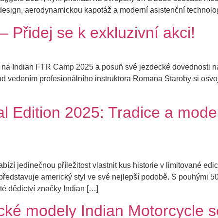
esign, aerodynamickou kapotáž a moderní asistenční technologie
Přidej se k exkluzivní akci!
se na Indian FTR Camp 2025 a posuň své jezdecké dovednosti na
 vedením profesionálního instruktora Romana Staroby si osvojíš
al Edition 2025: Tradice a mode
abízí jedinečnou příležitost vlastnit kus historie v limitované 
ředstavuje americký styl ve své nejlepší podobě. S pouhými 50
é dědictví značky Indian […]
ické modely Indian Motorcycle