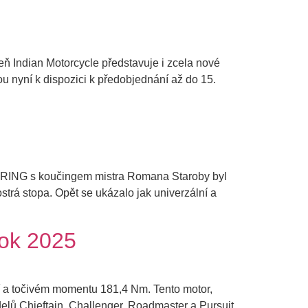
ň Indian Motorcycle představuje i zcela nové
u nyní k dispozici k předobjednání až do 15.
L RING s koučingem mistra Romana Staroby byl
ostrá stopa. Opět se ukázalo jak univerzální a
rok 2025
í a točivém momentu 181,4 Nm. Tento motor,
elů Chieftain, Challenger, Roadmaster a Pursuit.